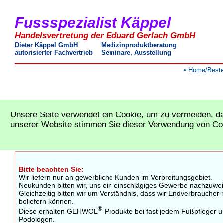
Fussspezialist Käppel
Handelsvertretung der Eduard Gerlach GmbH
Dieter Käppel GmbH
Medizinproduktberatung
autorisierter Fachvertrieb
Seminare, Ausstellung
• Home/Beste
Unsere Seite verwendet ein Cookie, um zu vermeiden, da
®
GEHWOL
-Pflegeprodukte und GERLACH-
unserer Website stimmen Sie dieser Verwendung von Co
Bitte beachten Sie:
Wir liefern nur an gewerbliche Kunden im Verbreitungsgebiet.
Neukunden bitten wir, uns ein einschlägiges Gewerbe nachzuwe
Gleichzeitig bitten wir um Verständnis, dass wir Endverbraucher 
beliefern können.
®
Diese erhalten GEHWOL
-Produkte bei fast jedem Fußpfleger 
Podologen.